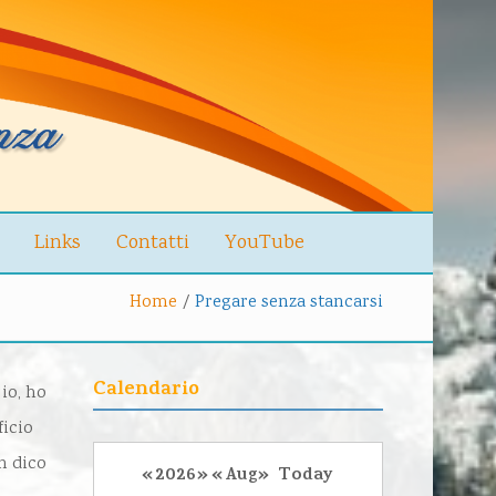
Links
Contatti
YouTube
Home
/
Pregare senza stancarsi
Calendario
io, ho
ficio
n dico
«
2026
»
«
Aug
»
Today