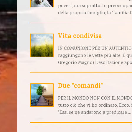
poveri, ma soprattutto preoccupars
della propria famiglia, la “familia D.
Vita condivisa
IN COMUNIONE PER UN AUTENTICO SE
raggiungono le vette più alte. E qua
Gregorio Magno) L’esortazione apost
Due "comandi"
PER IL MONDO NON CON IL MONDO "A
tutto ciò che vi ho ordinato. Ecco, i
"Essi se ne andarono a predicare ...