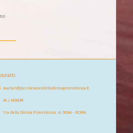
ono
ontatti
maria.t@piccolesuoredelladivinaprovvidenza.it
06 / 6626188
Via della Divina Provvidenza, 41 00166 - ROMA