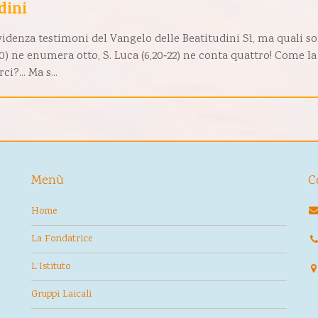
dini
videnza testimoni del Vangelo delle Beatitudini Sì, ma quali s
10) ne enumera otto, S. Luca (6,20‑22) ne conta quattro! Come la
?... Ma s...
Menù
C
Home
La Fondatrice
L’Istituto
Gruppi Laicali