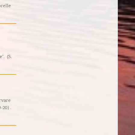
relle
i
”. (S.
rvare
-20) .