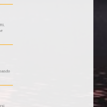
ti,
he
smando
rsi