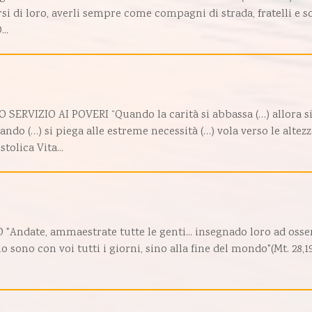
i di loro, averli sempre come compagni di strada, fratelli e so
..
RVIZIO AI POVERI “Quando la carità si abbassa (…) allora s
ndo (…) si piega alle estreme necessità (…) vola verso le altezze
olica Vita...
ndate, ammaestrate tutte le genti... insegnado loro ad osse
o sono con voi tutti i giorni, sino alla fine del mondo"(Mt. 28,19