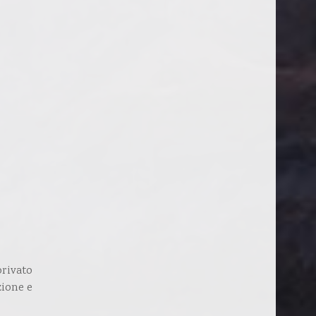
rivato
zione e