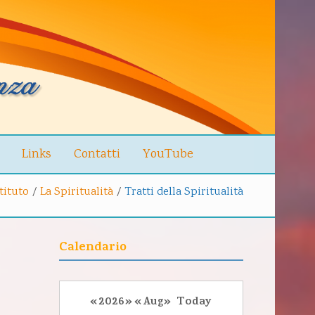
Links
Contatti
YouTube
stituto
/
La Spiritualità
/
Tratti della Spiritualità
Calendario
«
2026
»
«
Aug
»
Today