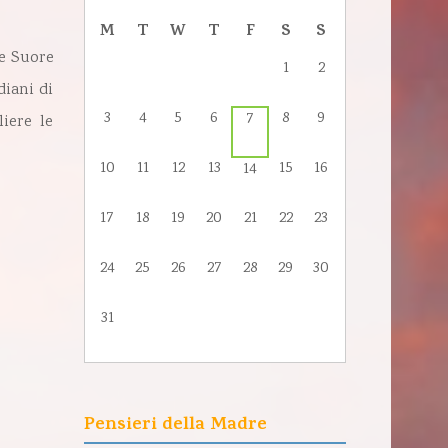
M
T
W
T
F
S
S
le Suore
1
2
diani di
3
4
5
6
8
9
7
liere le
10
11
12
13
15
16
14
17
18
19
20
21
22
23
24
25
26
27
28
29
30
31
Pensieri della Madre