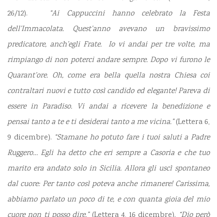
26/12).
“Ai Cappuccini hanno celebrato la Festa
dell’Immacolata. Quest’anno avevano un bravissimo
predicatore, anch’egli Frate. Io vi andai per tre volte, ma
rimpiango di non poterci andare sempre. Dopo vi furono le
Quarant’ore. Oh, come era bella quella nostra Chiesa coi
contraltari nuovi e tutto così candido ed elegante! Pareva di
essere in Paradiso. Vi andai a ricevere la benedizione e
pensai tanto a te e ti desiderai tanto a me vicina.”
(Lettera 6,
9 dicembre).
“Stamane ho potuto fare i tuoi saluti a Padre
Ruggero… Egli ha detto che eri sempre a Casoria e che tuo
marito era andato solo in Sicilia. Allora gli uscì spontaneo
dal cuore: Per tanto così poteva anche rimanere! Carissima,
abbiamo parlato un poco di te, e con quanta gioia del mio
cuore non ti posso dire.”
(Lettera 4, 16 dicembre).
“Dio però