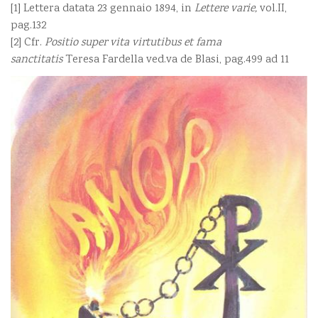
[1] Lettera datata 23 gennaio 1894, in
Lettere varie,
vol.II,
pag.132
[2] Cfr.
Positio super vita virtutibus et fama
sanctitatis
Teresa Fardella ved.va de Blasi, pag.499 ad 11