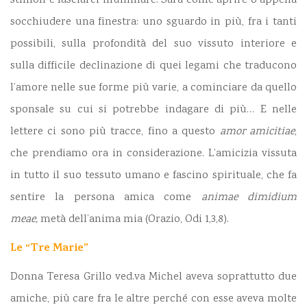
stimoli e lasciarci illuminare. Sarà come aprire o appena
socchiudere una finestra: uno sguardo in più, fra i tanti
possibili, sulla profondità del suo vissuto interiore e
sulla difficile declinazione di quei legami che traducono
l’amore nelle sue forme più varie, a cominciare da quello
sponsale su cui si potrebbe indagare di più… E nelle
lettere ci sono più tracce, fino a questo
amor amicitiae
,
che prendiamo ora in considerazione. L’amicizia vissuta
in tutto il suo tessuto umano e fascino spirituale, che fa
sentire la persona amica come
animae dimidium
meae,
metà dell’anima mia (Orazio, Odi 1,3,8).
Le “Tre Marie”
Donna Teresa Grillo ved.va Michel aveva soprattutto due
amiche, più care fra le altre perché con esse aveva molte