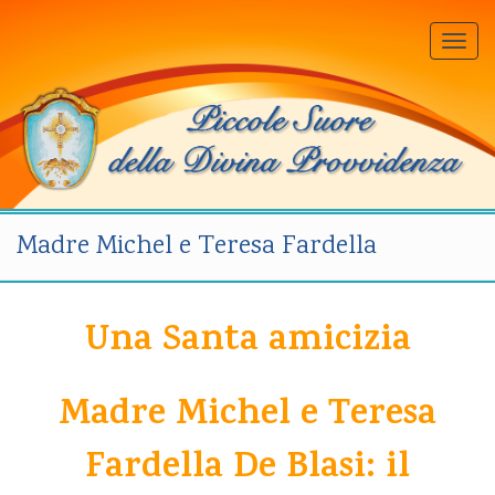
Togg
navi
Madre Michel e Teresa Fardella
Una Santa amicizia
Madre Michel e Teresa
Fardella De Blasi: il