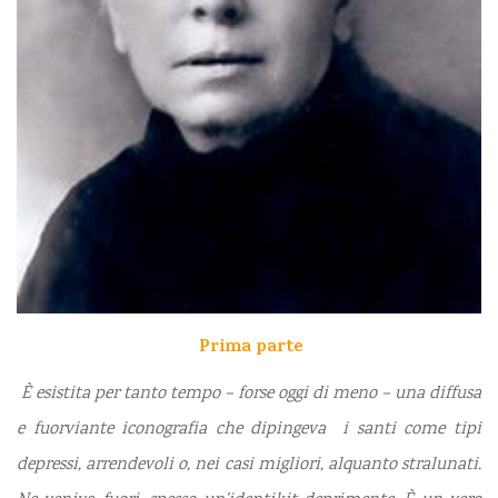
Prima parte
È esistita per tanto tempo – forse oggi di meno – una diffusa
e fuorviante iconografia che dipingeva i santi come tipi
depressi, arrendevoli o, nei casi migliori, alquanto stralunati.