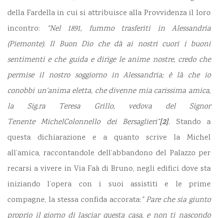
della Fardella in cui si attribuisce alla Provvidenza il loro
incontro:
“Nel 1891, fummo trasferiti in Alessandria
(Piemonte). Il Buon Dio che dà ai nostri cuori i buoni
sentimenti e che guida e dirige le anime nostre, credo che
permise il nostro soggiorno in Alessandria; è là che io
conobbi un’anima eletta, che divenne mia carissima amica,
la Sig.ra Teresa Grillo, vedova del Signor
[2]
Tenente
Michel
Colonnello dei Bersaglieri”
.
Stando a
questa dichiarazione e a quanto scrive la Michel
all’amica, raccontandole dell’abbandono del Palazzo per
recarsi a vivere in Via Faà di Bruno, negli edifici dove sta
iniziando l’opera con i suoi assistiti e le prime
compagne, la stessa confida accorata:
”
Pare
che sia giunto
proprio il giorno di lasciar questa casa, e non ti nascondo