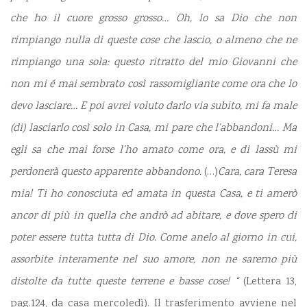
che ho il cuore grosso grosso…
Oh, lo sa Dio che non
rimpiango nulla di queste cose che lascio, o almeno che ne
rimpiango una sola: questo ritratto del mio Giovanni che
non mi é mai sembrato così rassomigliante come ora che
lo
devo lasciare… E poi avrei voluto darlo via subito, mi fa male
(di) lasciarlo così solo in Casa, mi pare che l’abbandoni… Ma
egli sa che mai forse l’ho amato come ora, e di lassù mi
perdonerà questo apparente abbandono.
(…)
Cara, cara Teresa
mia! Ti ho conosciuta ed amata in questa Casa, e ti amerò
ancor di più in quella che andrò ad abitare, e dove spero di
poter essere tutta tutta di Dio. Come anelo al giorno in cui,
assorbite interamente nel suo amore, non ne saremo più
distolte da tutte queste terrene e basse cose! “
(Lettera 13,
pag.124, da casa mercoledì). Il trasferimento avviene nel