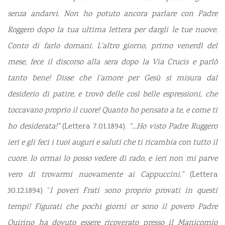
senza andarvi. Non ho potuto ancora parlare con Padre
Roggero dopo la tua ultima lettera per dargli le tue nuove.
Conto di farlo domani. L’altro giorno, primo venerdì del
mese, fece il discorso alla sera dopo la Via Crucis e parlò
tanto bene! Disse che l’amore per Gesù si misura dal
desiderio di patire, e trovò delle così belle espressioni, che
toccavano proprio il cuore! Quanto ho pensato a te, e come ti
ho desiderata!”
(Lettera 7.01.1894).
“…Ho visto Padre Ruggero
ieri e gli feci i tuoi auguri e saluti che ti ricambia con tutto il
cuore. Io ormai lo posso vedere di rado, e ieri non mi parve
vero di trovarmi nuovamente ai Cappuccini.”
(Lettera
30.12.1894) “
I poveri Frati sono proprio provati in questi
tempi! Figurati che pochi giorni or sono il povero Padre
Quirino ha dovuto essere ricoverato presso il Manicomio