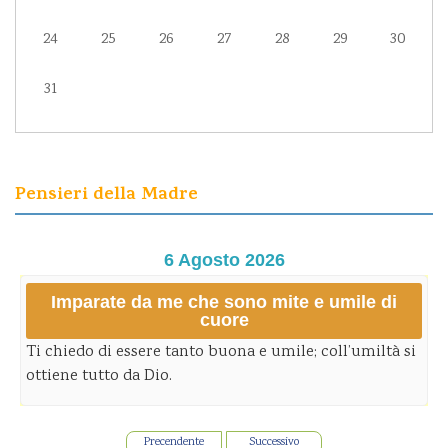
24
25
26
27
28
29
30
31
Pensieri della Madre
6 Agosto 2026
Imparate da me che sono mite e umile di
cuore
Ti chiedo di essere tanto buona e umile; coll’umiltà si
ottiene tutto da Dio.
Precendente
Successivo