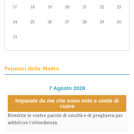
17
18
19
20
21
22
23
24
25
26
27
28
29
30
31
Pensieri della Madre
7 Agosto 2026
Imparate da me che sono mite e umile di
cuore
Rivestite le vostre parole di umiltà e di preghiera per
addolcire l’obbedienza.