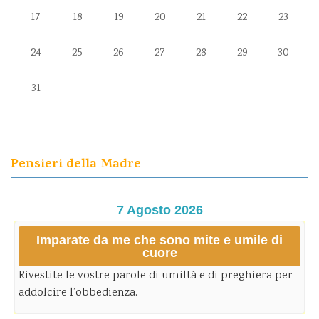
17
18
19
20
21
22
23
24
25
26
27
28
29
30
31
Pensieri della Madre
7 Agosto 2026
Imparate da me che sono mite e umile di
cuore
Rivestite le vostre parole di umiltà e di preghiera per
addolcire l’obbedienza.