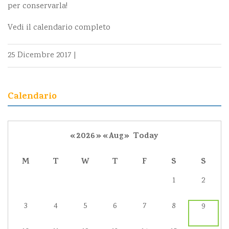
per conservarla!
Vedi il calendario completo
25 Dicembre 2017
|
Calendario
«
2026
»
«
Aug
»
Today
M
T
W
T
F
S
S
1
2
3
4
5
6
7
8
9