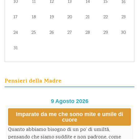
10
11
12
13
14
15
16
17
18
19
20
21
22
23
24
25
26
27
28
29
30
31
Pensieri della Madre
9 Agosto 2026
Imparate da me che sono mite e umile di
cuore
Quanto abbiamo bisogno di un po’ di umiltà,
pensando che siamo suddite e non padrone, come