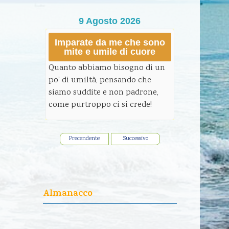
9 Agosto 2026
Imparate da me che sono
mite e umile di cuore
Quanto abbiamo bisogno di un
po’ di umiltà, pensando che
siamo suddite e non padrone,
come purtroppo ci si crede!
Precendente
Successivo
Almanacco