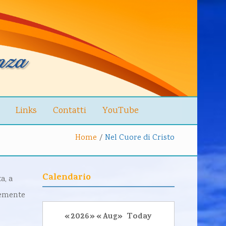
Links
Contatti
YouTube
Home
/
Nel Cuore di Cristo
Calendario
a, a
vemente
«
2026
»
«
Aug
»
Today