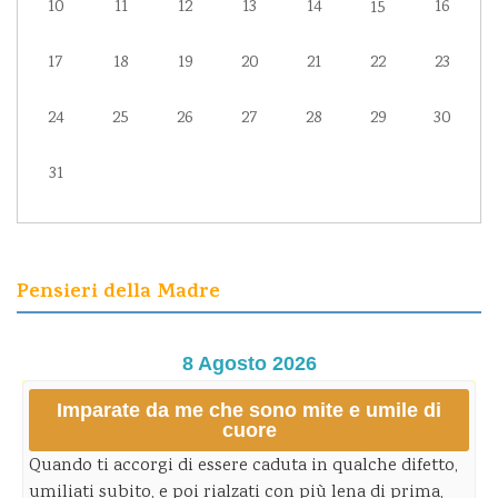
10
11
12
13
14
16
15
17
18
19
20
21
22
23
24
25
26
27
28
29
30
31
Pensieri della Madre
8 Agosto 2026
Imparate da me che sono mite e umile di
cuore
Quando ti accorgi di essere caduta in qualche difetto,
umiliati subito, e poi rialzati con più lena di prima,