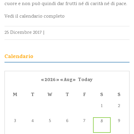
cuore e non può quindi dar frutti né di carità né di pace.
Vedi il calendario completo
25 Dicembre 2017
|
Calendario
«
2026
»
«
Aug
»
Today
M
T
W
T
F
S
S
1
2
3
4
5
6
7
9
8