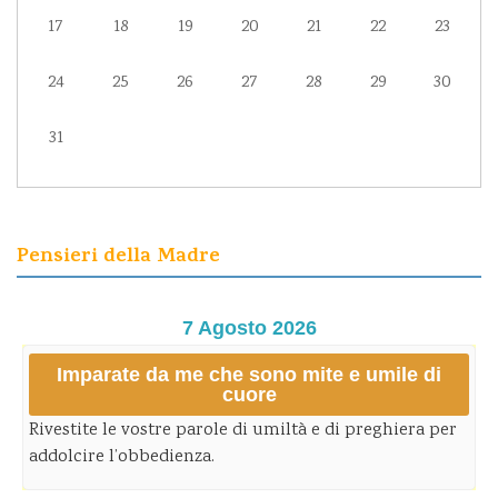
17
18
19
20
21
22
23
24
25
26
27
28
29
30
31
Pensieri della Madre
7 Agosto 2026
Imparate da me che sono mite e umile di
cuore
Rivestite le vostre parole di umiltà e di preghiera per
addolcire l’obbedienza.