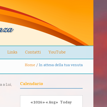
Links
Contatti
YouTube
Home
/
In attesa della tua venuta
Calendario
 a Lui,
«
2026
»
«
Aug
»
Today