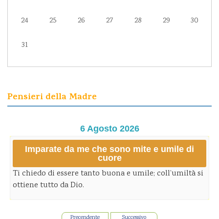
24
25
26
27
28
29
30
31
Pensieri della Madre
6 Agosto 2026
Imparate da me che sono mite e umile di
cuore
Ti chiedo di essere tanto buona e umile; coll’umiltà si
ottiene tutto da Dio.
Precendente
Successivo