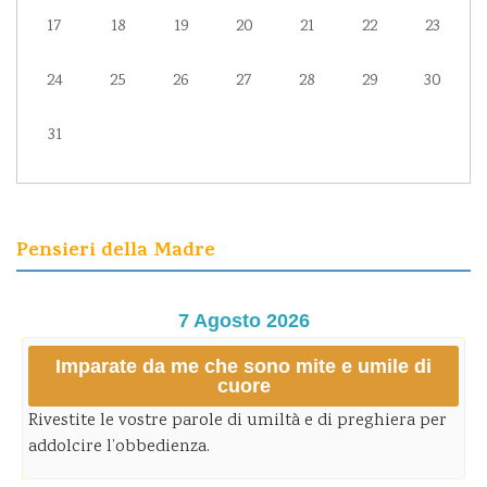
17
18
19
20
21
22
23
24
25
26
27
28
29
30
31
Pensieri della Madre
7 Agosto 2026
Imparate da me che sono mite e umile di
cuore
Rivestite le vostre parole di umiltà e di preghiera per
addolcire l’obbedienza.