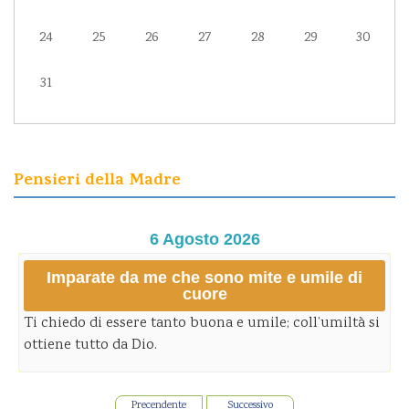
24
25
26
27
28
29
30
31
Pensieri della Madre
6 Agosto 2026
Imparate da me che sono mite e umile di
cuore
Ti chiedo di essere tanto buona e umile; coll’umiltà si
ottiene tutto da Dio.
Precendente
Successivo