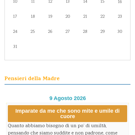
10
11
12
13
14
15
16
17
18
19
20
21
22
23
24
25
26
27
28
29
30
31
Pensieri della Madre
9 Agosto 2026
Imparate da me che sono mite e umile di
cuore
Quanto abbiamo bisogno di un po’ di umiltà,
pensando che siamo suddite e non padrone, come