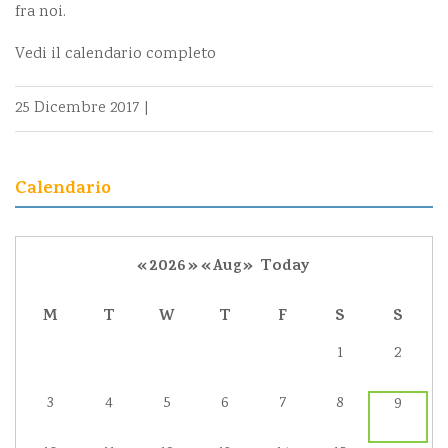
fra noi.
Vedi il calendario completo
25 Dicembre 2017
|
Calendario
«
2026
»
«
Aug
»
Today
M
T
W
T
F
S
S
1
2
3
4
5
6
7
8
9