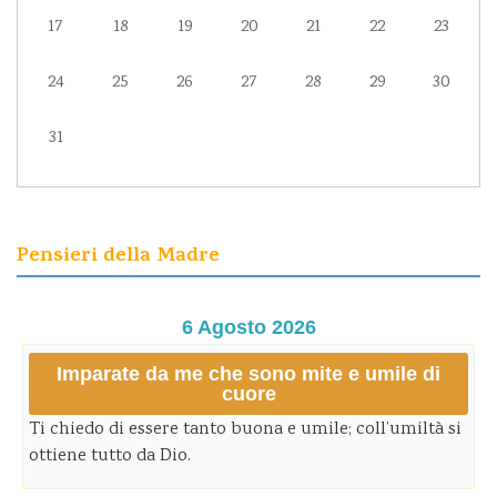
17
18
19
20
21
22
23
24
25
26
27
28
29
30
31
Pensieri della Madre
6 Agosto 2026
Imparate da me che sono mite e umile di
cuore
Ti chiedo di essere tanto buona e umile; coll’umiltà si
ottiene tutto da Dio.