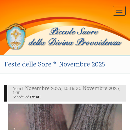
Togg
navi
Feste delle Sore * Novembre 2025
1 Novembre 2025
30 Novembre 2025
1:00
,
,
from
to
1:00
Scheduled
Eventi