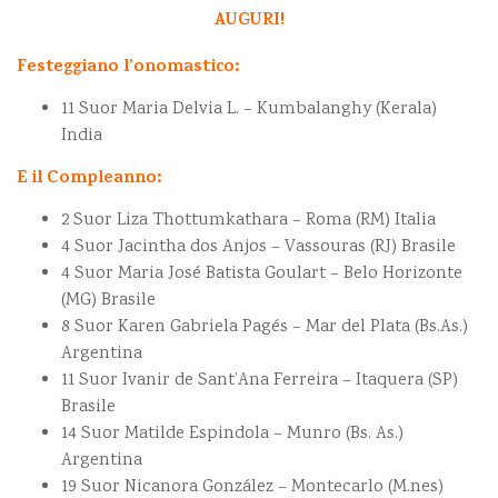
AUGURI!
Festeggiano l’onomastico:
11 Suor Maria Delvia L. – Kumbalanghy (Kerala)
India
E il Compleanno:
2 Suor Liza Thottumkathara – Roma (RM) Italia
4 Suor Jacintha dos Anjos – Vassouras (RJ) Brasile
4 Suor Maria José Batista Goulart – Belo Horizonte
(MG) Brasile
8 Suor Karen Gabriela Pagés – Mar del Plata (Bs.As.)
Argentina
11 Suor Ivanir de Sant’Ana Ferreira – Itaquera (SP)
Brasile
14 Suor Matilde Espindola – Munro (Bs. As.)
Argentina
19 Suor Nicanora González – Montecarlo (M.nes)