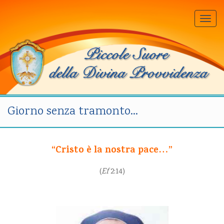
Togg
navi
Giorno senza tramonto…
“Cristo è la nostra pace…”
(
Ef
2:14)