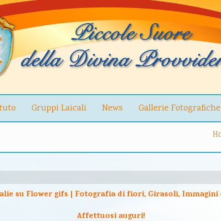
ituto
Gruppi Laicali
News
Gallerie Fotografiche
H
Affettuosi auguri!