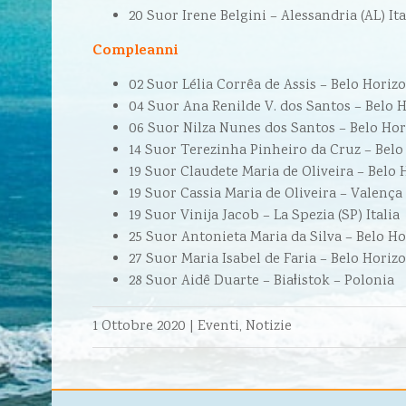
20 Suor Irene Belgini – Alessandria (AL) Ita
Compleanni
02 Suor Lélia Corrêa de Assis – Belo Horizo
04 Suor Ana Renilde V. dos Santos – Belo H
06 Suor Nilza Nunes dos Santos – Belo Hor
14 Suor Terezinha Pinheiro da Cruz – Belo
19 Suor Claudete Maria de Oliveira – Belo 
19 Suor Cassia Maria de Oliveira – Valença 
19 Suor Vinija Jacob – La Spezia (SP) Italia
25 Suor Antonieta Maria da Silva – Belo Ho
27 Suor Maria Isabel de Faria – Belo Horizo
28 Suor Aidê Duarte – Biaƚistok – Polonia
1 Ottobre 2020
|
Eventi
,
Notizie