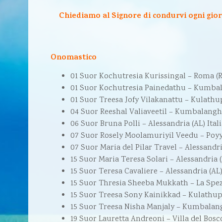
Chiediamo al Signore di condurvi ogni giorno
Onomastico
01 Suor Kochutresia Kurissingal – Roma (R
01 Suor Kochutresia Painedathu – Kumbal
01 Suor Treesa Jofy Vilakanattu – Kulathu
04 Suor Reeshal Valiaveetil – Kumbalanghy
06 Suor Bruna Polli – Alessandria (AL) Ital
07 Suor Rosely Moolamuriyil Veedu – Poyya
07 Suor Maria del Pilar Travel – Alessandria
15 Suor Maria Teresa Solari – Alessandria (
15 Suor Teresa Cavaliere – Alessandria (AL)
15 Suor Thresia Sheeba Mukkath – La Spezia
15 Suor Treesa Sony Kainikkad – Kulathup
15 Suor Treesa Nisha Manjaly – Kumbalang
19 Suor Lauretta Andreoni – Villa del Bosco 