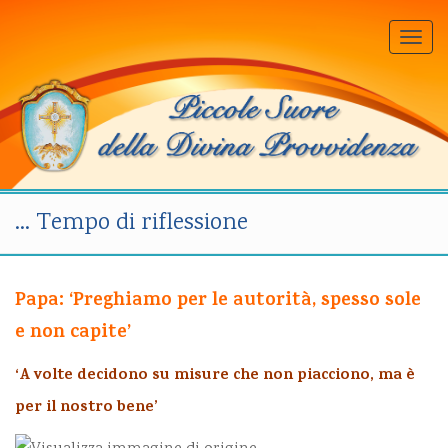
Togg
navi
… Tempo di riflessione
Papa: ‘Preghiamo per le autorità, spesso sole
e non capite’
‘A volte decidono su
misure che non piacciono, ma è
per il nostro bene’