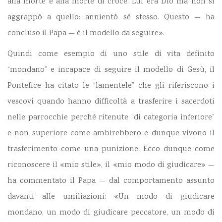
alla morte e alla morte di croce. Lui era Dio ma non si
aggrappò a quello: annientò sé stesso. Questo — ha
concluso il Papa — è il modello da seguire».
Quindi come esempio di uno stile di vita definito
“mondano” e incapace di seguire il modello di Gesù, il
Pontefice ha citato le “lamentele” che gli riferiscono i
vescovi quando hanno difficoltà a trasferire i sacerdoti
nelle parrocchie perché ritenute “di categoria inferiore”
e non superiore come ambirebbero e dunque vivono il
trasferimento come una punizione. Ecco dunque come
riconoscere il «mio stile», il «mio modo di giudicare» —
ha commentato il Papa — dal comportamento assunto
davanti alle umiliazioni: «Un modo di giudicare
mondano, un modo di giudicare peccatore, un modo di