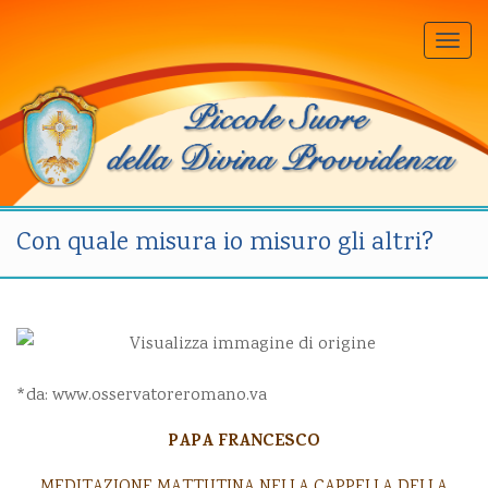
Togg
navi
Con quale misura io misuro gli altri?
*da:
www.osservatoreromano.va
PAPA FRANCESCO
MEDITAZIONE MATTUTINA NELLA CAPPELLA DELLA