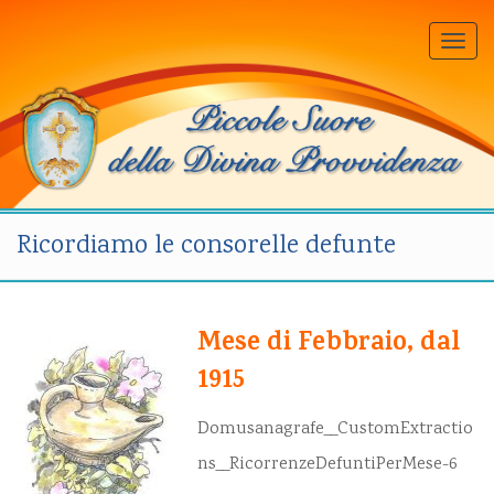
Togg
navi
Ricordiamo le consorelle defunte
Mese di Febbraio, dal
1915
Domusanagrafe__CustomExtractio
ns__RicorrenzeDefuntiPerMese-6