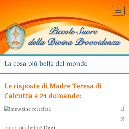
Togg
navi
La cosa più bella del mondo
Le risposte di
Madre Teresa di
Calcutta a 24 domande:
Il
g
iorno più bello?
Oggi
.