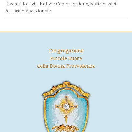
|
Eventi
,
Notizie
,
Notizie Congregazione
,
Notizie Laici
,
Pastorale Vocazionale
Congregazione
Piccole Suore
della Divina Provvidenza