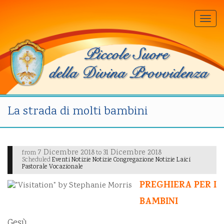
Togg
navi
La strada di molti bambini
7 Dicembre 2018
31 Dicembre 2018
from
to
Scheduled
Eventi Notizie Notizie Congregazione Notizie Laici
Pastorale Vocazionale
PREGHIERA PER I
BAMBINI
Gesù