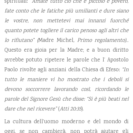
spirituali:
“Amate tutto ciò che è piccolo e povero,
fate conto che le fatiche più umilianti e dure siano
le vostre, non mettetevi mai innanzi fuorché
quanto potete togliere il carico penoso agli altri che
lo rifiutano” (
Madre Michel
, Primo regolamento)..
Questo era gioia per la Madre; e a buon diritto
avrebbe potuto ripetere le parole che l’ Apostolo
Paolo rivolte agli anziani della Chiesa di Efeso:
“In
tutto le maniere vi ho mostrato che i deboli si
devono soccorrere lavorando così, ricordando le
parole del Signore Gesù che disse: “Si è più beati nel
dare che nel ricevere”
(
Atti 20:35
).
La cultura dell’uomo moderno e del mondo di
oggi, se non cambierà, non potrà aiutare gli