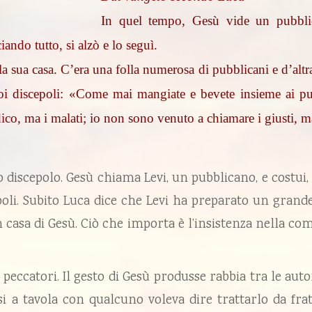
In quel tempo, Gesù vide un pubbli
iando tutto, si alzò e lo seguì.
 sua casa. C’era una folla numerosa di pubblicani e d’altra 
i discepoli: «Come mai mangiate e bevete insieme ai pub
o, ma i malati; io non sono venuto a chiamare i giusti, ma
 discepolo. Gesù chiama Levi, un pubblicano, e costui,
poli. Subito Luca dice che Levi ha preparato un grand
 casa di Gesù. Ciò che importa è l’insistenza nella com
peccatori. Il gesto di Gesù produsse rabbia tra le autor
si a tavola con qualcuno voleva dire trattarlo da frat