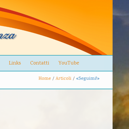
Links
Contatti
YouTube
Home
/
Articoli
/
«Seguimi!»