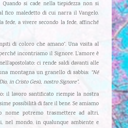
 Quando si cade nella tiepidezza non si
al fico maledetto di cui narra il Vangelo.
a fede, a vivere secondo la fede, affinché
piti di coloro che amano”. Una visita al
perché incontriamo il Signore. L’amore è
 nell’apostolato: ci rende saldi davanti alle
a di una montagna un granello di sabbia:
“Né
io, in Cristo Gesù, nostro Signore”.
: il lavoro santificato riempie la nostra
ssime possibilità di fare il bene. Se amiamo
uo nome potremo trasmettere ad altri,
oli, nel mondo, in qualunque ambiente e