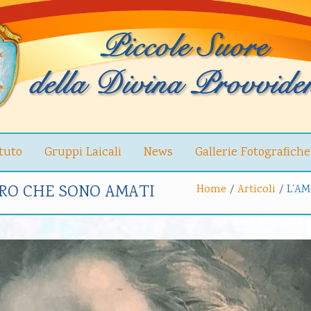
ituto
Gruppi Laicali
News
Gallerie Fotografiche
ORO CHE SONO AMATI
Home
/
Articoli
/
L’AM