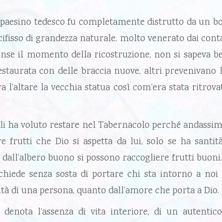
paesino tedesco fu completamente distrutto da un bo
cifisso di grandezza naturale, molto venerato dai cont
unse il momento della ricostruzione, non si sapeva ben
restaurata con delle braccia nuove, altri prevenivano 
pra l’altare la vecchia statua così com’era stata ritrova
li ha voluto restare nel Tabernacolo perché andassimo
re frutti che Dio si aspetta da lui, solo se ha santi
dall’albero buono si possono raccogliere frutti buoni.
chiede senza sosta di portare chi sta intorno a noi al
ità di una persona, quanto dall’amore che porta a Dio.
 denota l’assenza di vita interiore, di un autentic