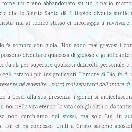
 é come un treno abbandonato su un binario morto.
ie che lo Spirito Santo dà. Il tiepido diventa simile 
trista, ma al tempo stesso ci incoraggia a ravvivare l
 lo fa sempre con gioia: “Non sono mai gravosi i com
ossono diventare qualcosa di gioioso e gratificante 
 ci dà ali per superare qualsiasi difficoltà personale o
nte agli ostacoli più insignificanti. L’amore di Dio, f
presente né avvenire… potrà mai separarci dall’amore di D
e a Gesù, alla sua presenza, i giorni si arricchiscono
oi nella vita eterna; la vita con gli altri ci da tanti
 se non cerchiamo noi stessi, ma solo Lui, in s
e Lui ci ha concesso. Uniti a Cristo saremo apost