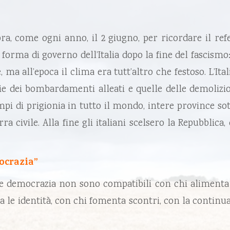
ebra, come ogni anno, il 2 giugno, per ricordare il ref
a forma di governo dell’Italia dopo la fine del fascism
ma all’epoca il clima era tutt’altro che festoso. L’It
ie dei bombardamenti alleati e quelle delle demolizioni
campi di prigionia in tutto il mondo, intere province s
civile. Alla fine gli italiani scelsero la Repubblica, c
ocrazia”
 e democrazia non sono compatibili con chi alimenta i
a le identità, con chi fomenta scontri, con la continu