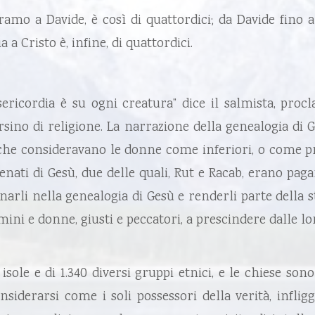
amo a Davide, è così di quattordici; da Davide fino a
 a Cristo è, infine, di quattordici.
sericordia è su ogni creatura” dice il salmista, pro
ersino di religione. La narrazione della genealogia di 
iche consideravano le donne come inferiori, o come prop
nati di Gesù, due delle quali, Rut e Racab, erano pagan
inarli nella genealogia di Gesù e renderli parte della
mini e donne, giusti e peccatori, a prescindere dalle lor
isole e di 1.340 diversi gruppi etnici, e le chiese so
siderarsi come i soli possessori della verità, infligg