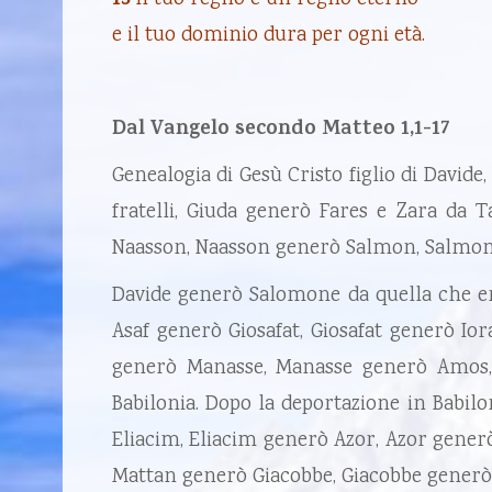
13
e il tuo dominio dura per ogni età.
Dal Vangelo secondo Matteo 1,1-17
Genealogia di Gesù Cristo figlio di David
fratelli, Giuda generò Fares e Zara d
Naasson, Naasson generò Salmon, Salmon g
Davide generò Salomone da quella che er
Asaf generò Giosafat, Giosafat generò Io
generò Manasse, Manasse generò Amos, A
Babilonia. Dopo la deportazione in Babilo
Eliacim, Eliacim generò Azor, Azor gener
Mattan generò Giacobbe, Giacobbe generò G