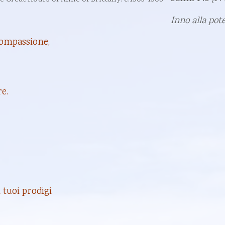
Inno alla pot
compassione,
e.
 tuoi prodigi