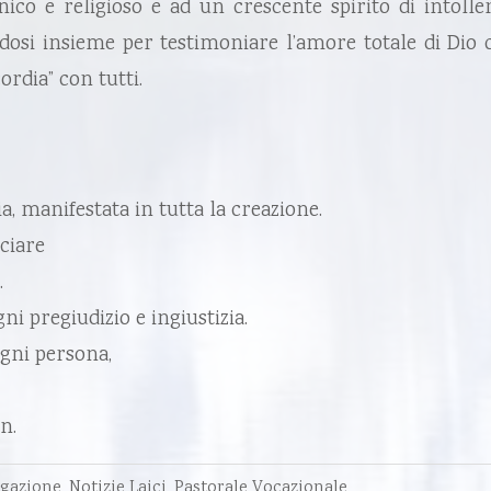
ico e religioso e ad un crescente spirito di intollera
osi insieme per testimoniare l’amore totale di Dio c
ordia” con tutti.
a, manifestata in tutta la creazione.
ciare
.
gni pregiudizio e ingiustizia.
ogni persona,
n.
egazione
,
Notizie Laici
,
Pastorale Vocazionale