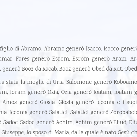
e, figlio di Abramo. Abramo generò Isacco, Isacco gener
a Tamar, Fares generò Esrom, Esrom generò Aram,
enerò Booz da Racab, Booz generò Obed da Rut, Obed ge
a stata la moglie di Uria, Salomone generò Roboamo
ram, Ioram generò Ozia, Ozia generò Ioatam, Ioatam 
mos generò Giosia, Giosia generò Ieconia e i suoi f
nia, Ieconia generò Salatiel, Salatiel generò Zorobab
ò Sadoc, Sadoc generò Achim, Achim generò Eliud, Eli
iuseppe, lo sposo di Maria, dalla quale è nato Gesù c