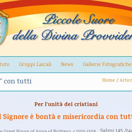
ituto
Gruppi Laicali
News
Gallerie Fotografiche
” con tutti
Home
/
Artico
Per l’unità dei cristiani
l Signore è bontà e misericordia con tut
Salmi 145
[14