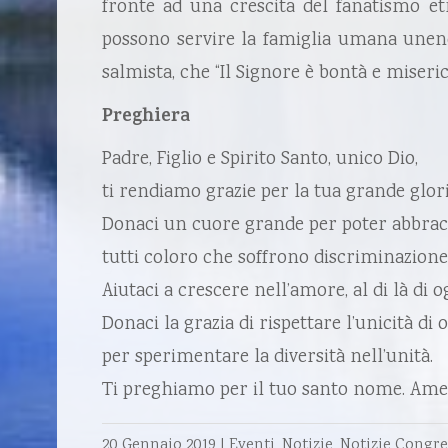
fronte ad una crescita del fanatismo etn
possono servire la famiglia umana unend
salmista, che “Il Signore è bontà e miseric
Preghiera
Padre, Figlio e Spirito Santo, unico Dio,
ti rendiamo grazie per la tua grande glori
Donaci un cuore grande per poter abbrac
tutti coloro che soffrono discriminazione
Aiutaci a crescere nell’amore, al di là di o
Donaci la grazia di rispettare l’unicità di 
per sperimentare la diversità nell’unità.
Ti preghiamo per il tuo santo nome. Ame
20 Gennaio 2019
|
Eventi
,
Notizie
,
Notizie Congr