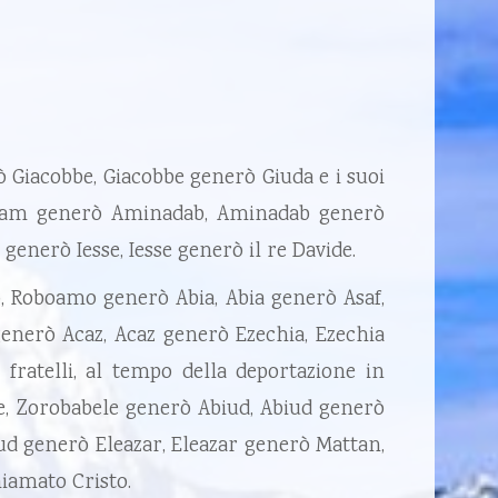
ò Giacobbe, Giacobbe generò Giuda e i suoi
 Aram generò Aminadab, Aminadab generò
nerò Iesse, Iesse generò il re Davide.
, Roboamo generò Abia, Abia generò Asaf,
generò Acaz, Acaz generò Ezechia, Ezechia
ratelli, al tempo della deportazione in
ele, Zorobabele generò Abiud, Abiud generò
ud generò Eleazar, Eleazar generò Mattan,
hiamato Cristo.