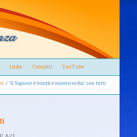
Links
Contatti
YouTube
li
/
“Il Signore è bontà e misericordia” con tutti
ti
4], 8-13