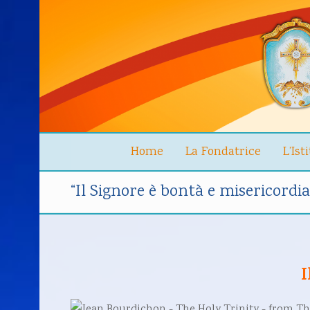
Home
La Fondatrice
L’Ist
“Il Signore è bontà e misericordia
I