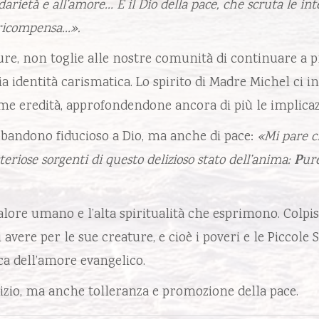
arietà e all’amore… E il Dio della pace, che scruta le inte
 ricompensa…».
ure, non toglie alle nostre comunità di continuare a 
ria identità carismatica. Lo spirito di Madre Michel ci i
me eredità, approfondendone ancora di più le implicazi
bbandono fiducioso a Dio, ma anche di pace:
«Mi pare c
riose sorgenti di questo delizioso stato dell’anima:
P
ur
calore umano e l’alta spiritualità che esprimono. Colpi
vere per le sue creature, e cioè i poveri e le Piccole
ica dell’amore evangelico.
ervizio, ma anche tolleranza e promozione della pace.