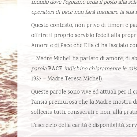
mondo dove l’egoismo ceda il posto alla solid
operatori di pace non farà mancare la sua
Questo contesto, non privo di timori e pa
offrire il proprio servizio fedeli alla prop
Amore e di Pace che Ella ci ha lasciato co
… Madre Michel ha parlato di amore, di a
parola
PACE
indichino chiaramente le miste
1937 – Madre Teresa Michel).
Queste parole sono vive ed attuali per il 
l’ansia premurosa che la Madre mostra di a
sollecita tutti, consacrati e non, alla prat
L’esercizio della carità è disponibilità, s