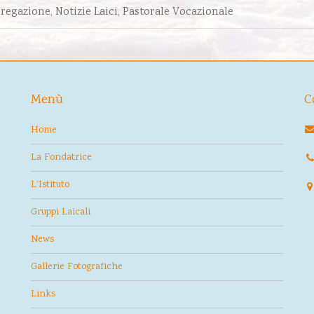
gregazione
,
Notizie Laici
,
Pastorale Vocazionale
Menù
C
Home
La Fondatrice
L’Istituto
Gruppi Laicali
News
Gallerie Fotografiche
Links