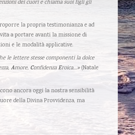
nzioni dei cuori e chiama suoi figli gli
proporre la propria testimonianza e ad
nvita a portare avanti la missione di
oni e le modalità applicative.
he le lettere stesse componenti la dolce
ezza,
A
more,
C
onfidenza
E
roica…»
(Natale
scono ancora oggi la nostra sensibilità
 Suore della Divina Provvidenza, ma