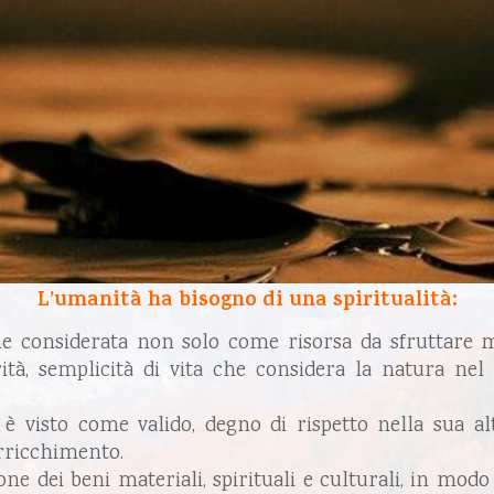
L’umanità ha bisogno di una spiritualità:
ne considerata non solo come risorsa da sfruttare
erità, semplicità di vita che considera la natura nel
” è visto come valido, degno di rispetto nella sua a
rricchimento.
sione dei beni materiali, spirituali e culturali, in mo