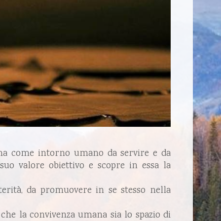
 ma come intorno umano da servire e da
 suo valore obiettivo e scopre in essa la
lterità, da promuovere in se stesso nella
do che la convivenza umana sia lo spazio di