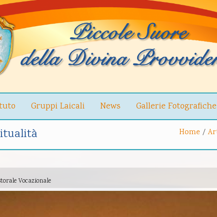
ituto
Gruppi Laicali
News
Gallerie Fotografiche
itualità
Home
/
Ar
astorale Vocazionale