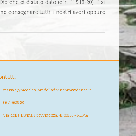
o che ci è stato dato (cfr. Ef 5,19-20). E si
no consegnare tutti i nostri averi oppure
ontatti
maria.t@piccolesuoredelladivinaprovvidenza.it
06 / 6626188
Via della Divina Provvidenza, 41 00166 - ROMA