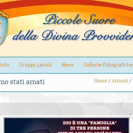
ituto
Gruppi Laicali
News
Gallerie Fotografiche
amo stati amati
Home
/
Articoli
/