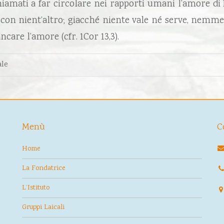
o chiamati a far circolare nei rapporti umani l’amore di Di
o con nient’altro; giacché niente vale né serve, nemme
care l’amore (cfr. 1Cor 13,3).
ale
Menù
C
Home
La Fondatrice
L’Istituto
Gruppi Laicali