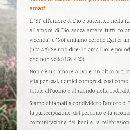
amati
Il “Sì” all’amore di Dio è autentico nella 
all’amore di Dio senza amare tutti colo
vicenda”, e “Noi amiamo perché Egli ci a
(1Gv. 4,8).“Se uno dice: ‘Io amo Dio’, e poi
che non vede”(1Gv 4,20)
Non c’è un amore a Dio e un altro ai frate
vita per essi, nemici compresi, così come C
to­tale all’uomo e al mondo nella radicalità
Siamo chiamati a condividere l’amore di D
la partecipazione, dal perdono e la riconc
comunicazione dei beni e la celebrazione 