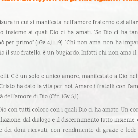
misura in cui si manifesta nell’amore fraterno e si alla
ro insieme ai quali Dio ci ha amati. “Se Dio ci ha 
mò per primo” (1Gv 4,11.19). “Chi non ama, non ha impa
 odia il suo fratello, è un bugiardo. Infatti chi non ama
lli. C’è un solo e unico amore, manifestato a Dio nell
risto ha dato la vita per noi. Amare i fratelli con l’am
 dell’amore di Dio (Cfr. 1Gv 5,1).
io con tutti coloro con i quali Dio ci ha amato. Un c
iliazione, dal dialogo e il discernimento fatto insieme,
dei doni ricevuti, con rendimento di grazie e lode al